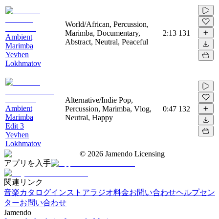
World/African, Percussion,
Marimba, Documentary,
2:13
131
Ambient
Abstract, Neutral, Peaceful
Marimba
Yevhen
Lokhmatov
Alternative/Indie Pop,
Ambient
Percussion, Marimba, Vlog,
0:47
132
Marimba
Neutral, Happy
Edit 3
Yevhen
Lokhmatov
©
2026
Jamendo Licensing
アプリを入手
関連リンク
音楽カタログ
インストアラジオ
料金
お問い合わせ
ヘルプセン
ター
お問い合わせ
Jamendo