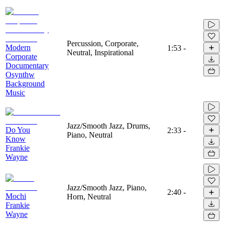
Percussion, Corporate,
Modern
1:53
-
Neutral, Inspirational
Corporate
Documentary
Osynthw
Background
Music
Jazz/Smooth Jazz, Drums,
Do You
2:33
-
Piano, Neutral
Know
Frankie
Wayne
Jazz/Smooth Jazz, Piano,
2:40
-
Mochi
Horn, Neutral
Frankie
Wayne