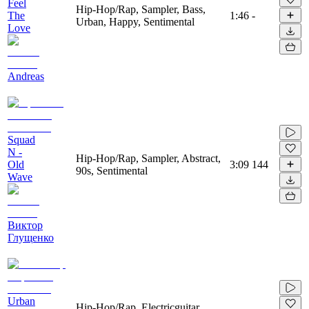
Feel
Hip-Hop/Rap, Sampler, Bass,
The
1:46
-
Urban, Happy, Sentimental
Love
Andreas
Squad
N -
Hip-Hop/Rap, Sampler, Abstract,
Old
3:09
144
90s, Sentimental
Wave
Виктор
Глущенко
Urban
Hip-Hop/Rap, Electricguitar,