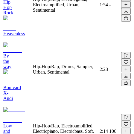
Hip
Electroamplified, Urban,
1:54
-
Hop
Sentimental
Rock
Heavenless
By
the
way
Hip-Hop/Rap, Drums, Sampler,
2:23
-
Urban, Sentimental
Boulvard
X-
Audi
Low
Hip-Hop/Rap, Electroamplified,
and
Electricpiano, Electricbass, Soft,
2:14
106