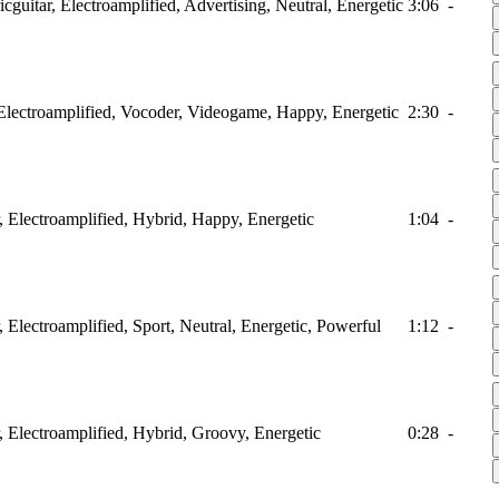
ricguitar, Electroamplified, Advertising, Neutral, Energetic
3:06
-
, Electroamplified, Vocoder, Videogame, Happy, Energetic
2:30
-
ar, Electroamplified, Hybrid, Happy, Energetic
1:04
-
r, Electroamplified, Sport, Neutral, Energetic, Powerful
1:12
-
ar, Electroamplified, Hybrid, Groovy, Energetic
0:28
-