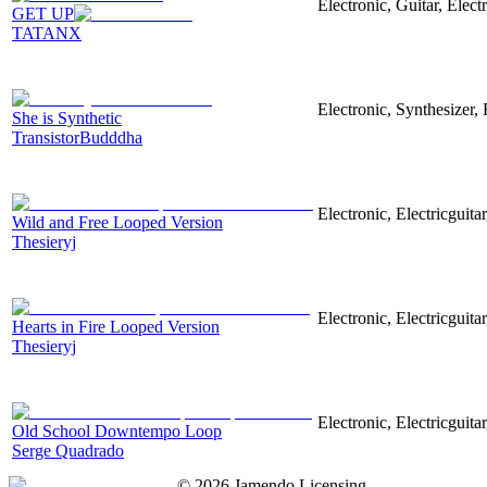
Electronic, Guitar, Elect
GET UP
TATANX
Electronic, Synthesizer
She is Synthetic
TransistorBudddha
Electronic, Electricguit
Wild and Free Looped Version
Thesieryj
Electronic, Electricguita
Hearts in Fire Looped Version
Thesieryj
Electronic, Electricguit
Old School Downtempo Loop
Serge Quadrado
©
2026
Jamendo Licensing