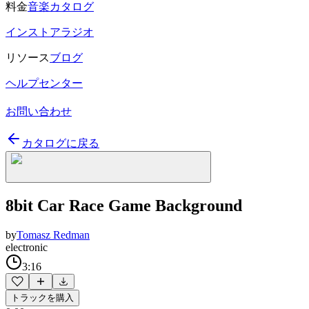
料金
音楽カタログ
インストアラジオ
リソース
ブログ
ヘルプセンター
お問い合わせ
カタログに戻る
8bit Car Race Game Background
by
Tomasz Redman
electronic
3:16
トラックを購入