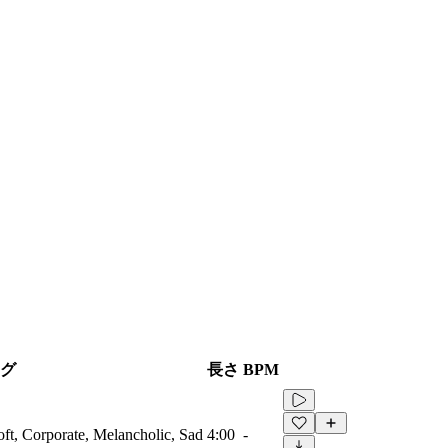
グ
長さ
BPM
oft, Corporate, Melancholic, Sad
4:00
-