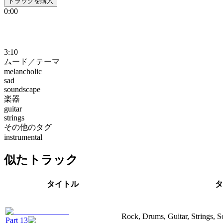
トラックを購入
0:00
3:10
ムード／テーマ
melancholic
sad
soundscape
楽器
guitar
strings
その他のタグ
instrumental
似たトラック
タイトル
タ
Rock, Drums, Guitar, Strings, S
Part 13