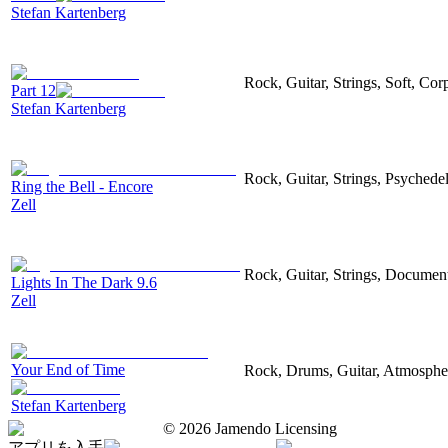
Stefan Kartenberg
Rock, Guitar, Strings, Soft, Cor
Part 12
Stefan Kartenberg
Rock, Guitar, Strings, Psychedel
Ring the Bell - Encore
Zell
Rock, Guitar, Strings, Documen
Lights In The Dark 9.6
Zell
Your End of Time
Rock, Drums, Guitar, Atmospher
Stefan Kartenberg
©
2026
Jamendo Licensing
アプリを入手