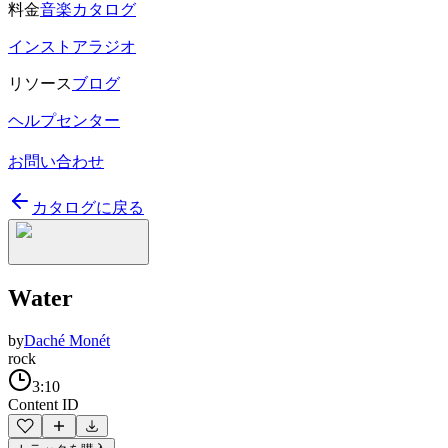
料金
音楽カタログ
インストアラジオ
リソース
ブログ
ヘルプセンター
お問い合わせ
カタログに戻る
Water
by
Daché Monét
rock
3:10
Content ID