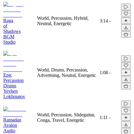
World, Percussion, Hybrid,
Raga
3:14
-
Neutral, Energetic
of
Shadows
BGM
Studio
World, Drums, Percussion,
1:08
-
Epic
Advertising, Neutral, Energetic
Percussion
Drums
Yevhen
Lokhmatov
World, Percussion, Slideguitar,
1:11
-
Ramadan
Conga, Travel, Energetic
Avalon
Audio