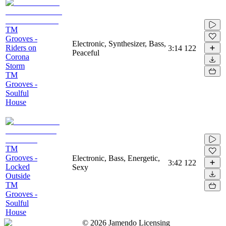
TM
Grooves -
Electronic, Synthesizer, Bass,
Riders on
3:14
122
Peaceful
Corona
Storm
TM
Grooves -
Soulful
House
TM
Grooves -
Electronic, Bass, Energetic,
3:42
122
Locked
Sexy
Outside
TM
Grooves -
Soulful
House
©
2026
Jamendo Licensing