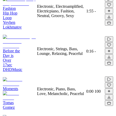
Electronic, Electroamplified,
Fashion
Electricpiano, Fashion,
1:55
-
Hip Hop
Neutral, Groovy, Sexy
Loop
Yevhen
Lokhmatov
Electronic, Strings, Bass,
Before the
0:16
-
Lounge, Relaxing, Peaceful
Day is
Over
17sec
DHDMusic
Moments
Electronic, Piano, Bass,
0:00
100
Love, Melancholic, Peaceful
Tomas
Gomez