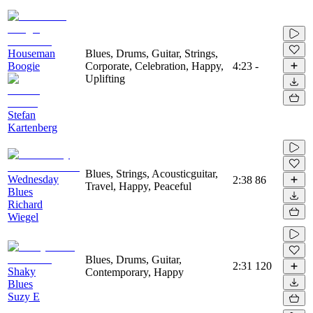
Houseman
Blues, Drums, Guitar, Strings,
Boogie
Corporate, Celebration, Happy,
4:23
-
Uplifting
Stefan
Kartenberg
Blues, Strings, Acousticguitar,
Wednesday
2:38
86
Travel, Happy, Peaceful
Blues
Richard
Wiegel
Blues, Drums, Guitar,
2:31
120
Shaky
Contemporary, Happy
Blues
Suzy E