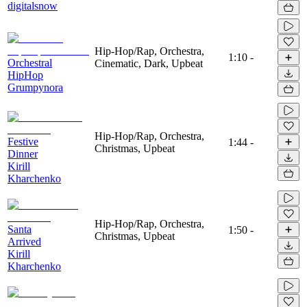
digitalsnow
Hip-Hop/Rap, Orchestra,
1:10
-
Orchestral
Cinematic, Dark, Upbeat
HipHop
Grumpynora
Hip-Hop/Rap, Orchestra,
Festive
1:44
-
Christmas, Upbeat
Dinner
Kirill
Kharchenko
Hip-Hop/Rap, Orchestra,
Santa
1:50
-
Christmas, Upbeat
Arrived
Kirill
Kharchenko