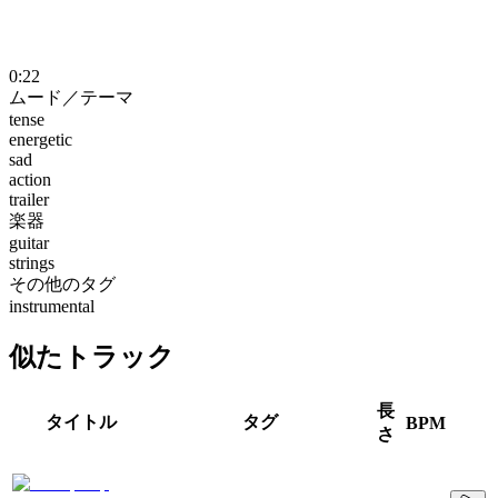
0:22
ムード／テーマ
tense
energetic
sad
action
trailer
楽器
guitar
strings
その他のタグ
instrumental
似たトラック
長
タイトル
タグ
BPM
さ