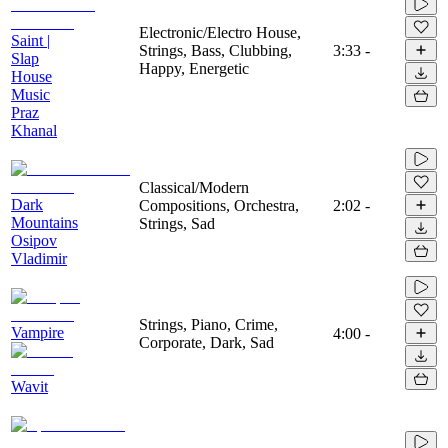
Electronic/Electro House,
Saint |
Strings, Bass, Clubbing,
3:33
-
Slap
Happy, Energetic
House
Music
Praz
Khanal
Classical/Modern
Dark
Compositions, Orchestra,
2:02
-
Mountains
Strings, Sad
Osipov
Vladimir
Strings, Piano, Crime,
Vampire
4:00
-
Corporate, Dark, Sad
Wavit