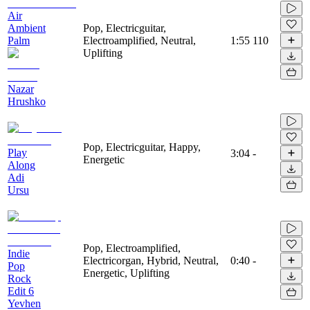
Air
Ambient
Pop, Electricguitar,
Palm
Electroamplified, Neutral,
1:55
110
Uplifting
Nazar
Hrushko
Pop, Electricguitar, Happy,
Play
3:04
-
Energetic
Along
Adi
Ursu
Pop, Electroamplified,
Indie
Electricorgan, Hybrid, Neutral,
0:40
-
Pop
Energetic, Uplifting
Rock
Edit 6
Yevhen