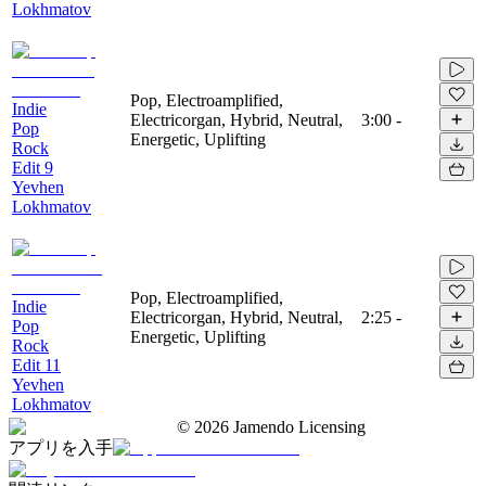
Lokhmatov
Pop, Electroamplified,
Indie
Electricorgan, Hybrid, Neutral,
3:00
-
Pop
Energetic, Uplifting
Rock
Edit 9
Yevhen
Lokhmatov
Pop, Electroamplified,
Indie
Electricorgan, Hybrid, Neutral,
2:25
-
Pop
Energetic, Uplifting
Rock
Edit 11
Yevhen
Lokhmatov
©
2026
Jamendo Licensing
アプリを入手