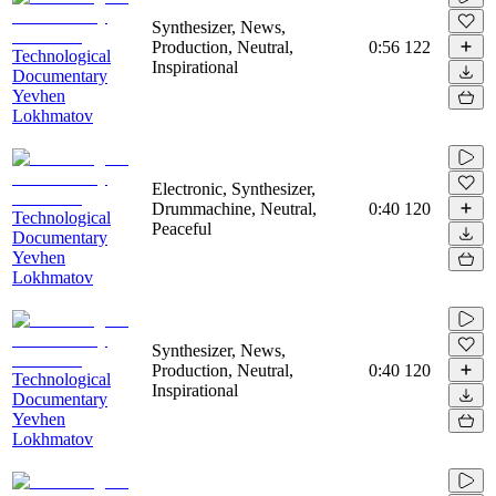
Synthesizer, News,
Production, Neutral,
0:56
122
Technological
Inspirational
Documentary
Yevhen
Lokhmatov
Electronic, Synthesizer,
Drummachine, Neutral,
0:40
120
Technological
Peaceful
Documentary
Yevhen
Lokhmatov
Synthesizer, News,
Production, Neutral,
0:40
120
Technological
Inspirational
Documentary
Yevhen
Lokhmatov