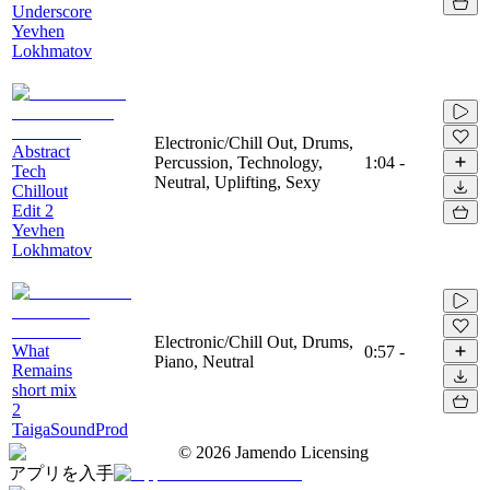
Underscore
Yevhen
Lokhmatov
Electronic/Chill Out, Drums,
Abstract
Percussion, Technology,
1:04
-
Tech
Neutral, Uplifting, Sexy
Chillout
Edit 2
Yevhen
Lokhmatov
Electronic/Chill Out, Drums,
What
0:57
-
Piano, Neutral
Remains
short mix
2
TaigaSoundProd
©
2026
Jamendo Licensing
アプリを入手