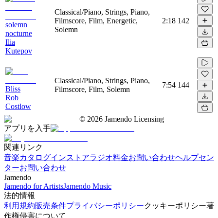
Classical/Piano, Strings, Piano,
Filmscore, Film, Energetic,
2:18
142
solemn
Solemn
nocturne
Ilia
Kutepov
Classical/Piano, Strings, Piano,
7:54
144
Bliss
Filmscore, Film, Solemn
Rob
Costlow
©
2026
Jamendo Licensing
アプリを入手
関連リンク
音楽カタログ
インストアラジオ
料金
お問い合わせ
ヘルプセン
ター
お問い合わせ
Jamendo
Jamendo for Artists
Jamendo Music
法的情報
利用規約
販売条件
プライバシーポリシー
クッキーポリシー
著
作権侵害について