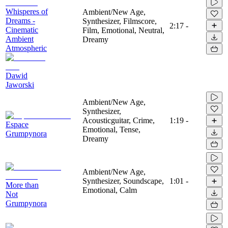
Whisperes of
Ambient/New Age,
Dreams -
Synthesizer, Filmscore,
2:17
-
Cinematic
Film, Emotional, Neutral,
Ambient
Dreamy
Atmospheric
Dawid
Jaworski
Ambient/New Age,
Synthesizer,
Acousticguitar, Crime,
1:19
-
Espace
Emotional, Tense,
Grumpynora
Dreamy
Ambient/New Age,
Synthesizer, Soundscape,
1:01
-
More than
Emotional, Calm
Not
Grumpynora