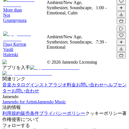
Ambient/New Age,
Synthesizer, Soundscape,
1:00
-
More than
Emotional, Calm
Not
Grumpynora
Ambient/New Age,
Synthesizer, Soundscape,
7:39
-
Град Китеж
Emotional
Vasili
Haletski
©
2026
Jamendo Licensing
アプリを入手
関連リンク
音楽カタログ
インストアラジオ
料金
お問い合わせ
ヘルプセン
ター
お問い合わせ
Jamendo
Jamendo for Artists
Jamendo Music
法的情報
利用規約
販売条件
プライバシーポリシー
クッキーポリシー
著
作権侵害について
フォローする