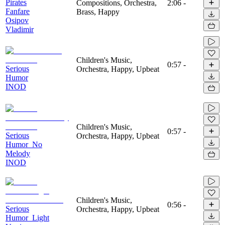
Pirates
Compositions, Orchestra,
2:06
-
Fanfare
Brass, Happy
Osipov
Vladimir
Children's Music,
0:57
-
Serious
Orchestra, Happy, Upbeat
Humor
INOD
Children's Music,
0:57
-
Serious
Orchestra, Happy, Upbeat
Humor_No
Melody
INOD
Children's Music,
0:56
-
Serious
Orchestra, Happy, Upbeat
Humor_Light