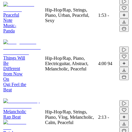
Hip-Hop/Rap, Strings,
Peaceful
Piano, Urban, Peaceful,
1:53
-
Note
Sexy
Music-
Panda
Things Will
Hip-Hop/Rap, Piano,
Be
Electricguitar, Abstract,
4:00
94
Different
Melancholic, Peaceful
from Now
On
Ogi Feel the
Beat
Melancholic
Hip-Hop/Rap, Strings,
Rap Beat
Piano, Vlog, Melancholic,
2:13
-
Calm, Peaceful