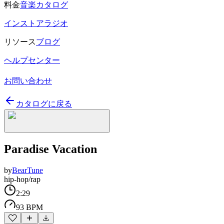
料金
音楽カタログ
インストアラジオ
リソース
ブログ
ヘルプセンター
お問い合わせ
カタログに戻る
Paradise Vacation
by
BearTune
hip-hop/rap
2:29
93 BPM