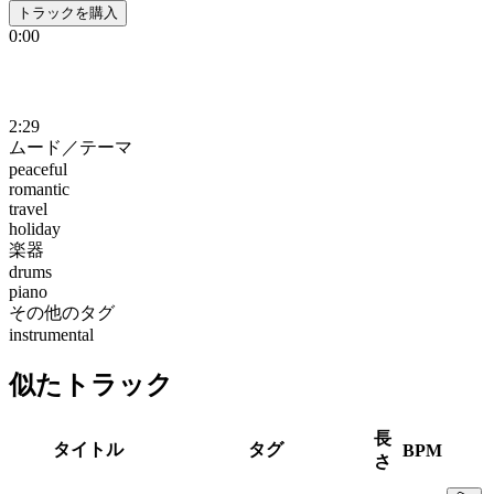
トラックを購入
0:00
2:29
ムード／テーマ
peaceful
romantic
travel
holiday
楽器
drums
piano
その他のタグ
instrumental
似たトラック
長
タイトル
タグ
BPM
さ