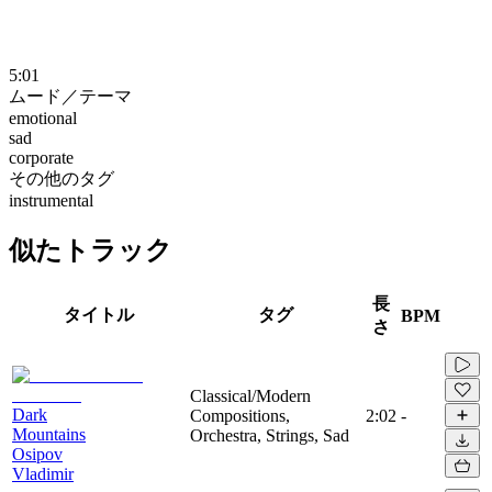
5:01
ムード／テーマ
emotional
sad
corporate
その他のタグ
instrumental
似たトラック
長
タイトル
タグ
BPM
さ
Classical/Modern
Dark
Compositions,
2:02
-
Mountains
Orchestra, Strings, Sad
Osipov
Vladimir