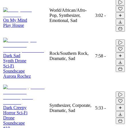
World/African/Afro-
Pop, Synthesizer,
3:02
-
On My Mind
Emotional, Sad
Play House
Rock/Southern Rock,
Dark Sad
7:58
-
Dramatic, Sad
Synth Drone
Sci-Fi
Soundscape
Aurora Rochez
Synthesizer, Corporate,
Dark Creepy
5:33
-
Dramatic, Sad
Horror Sci-Fi
Drone
Soundscape