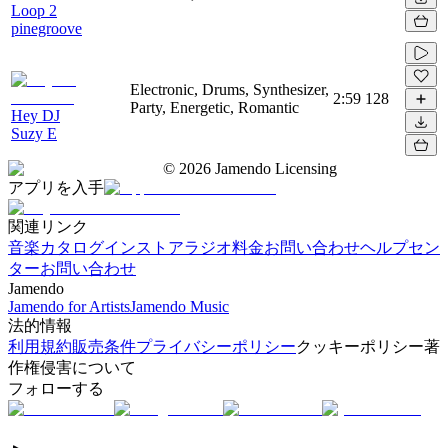
Loop 2
pinegroove
Electronic, Drums, Synthesizer,
2:59
128
Party, Energetic, Romantic
Hey DJ
Suzy E
©
2026
Jamendo Licensing
アプリを入手
関連リンク
音楽カタログ
インストアラジオ
料金
お問い合わせ
ヘルプセン
ター
お問い合わせ
Jamendo
Jamendo for Artists
Jamendo Music
法的情報
利用規約
販売条件
プライバシーポリシー
クッキーポリシー
著
作権侵害について
フォローする