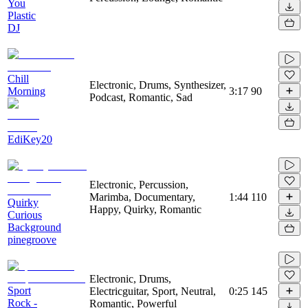
You
Plastic
DJ
Chill
Electronic, Drums, Synthesizer,
Morning
3:17
90
Podcast, Romantic, Sad
EdiKey20
Electronic, Percussion,
Marimba, Documentary,
1:44
110
Quirky
Happy, Quirky, Romantic
Curious
Background
pinegroove
Electronic, Drums,
Sport
Electricguitar, Sport, Neutral,
0:25
145
Rock -
Romantic, Powerful