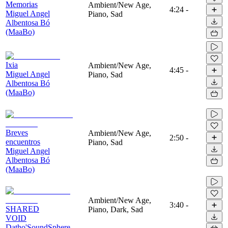
Memorias
Ambient/New Age,
4:24
-
Miguel Angel
Piano, Sad
Albentosa Bó
(MaaBo)
Ixia
Ambient/New Age,
4:45
-
Miguel Angel
Piano, Sad
Albentosa Bó
(MaaBo)
Breves
Ambient/New Age,
2:50
-
encuentros
Piano, Sad
Miguel Angel
Albentosa Bó
(MaaBo)
Ambient/New Age,
3:40
-
SHARED
Piano, Dark, Sad
VOID
Datho'SoundSphere