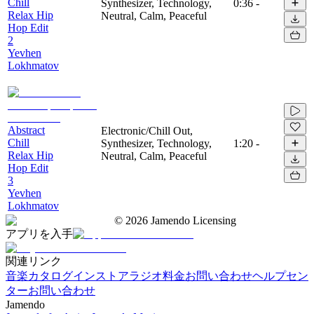
Chill
Synthesizer, Technology,
0:36
-
Relax Hip
Neutral, Calm, Peaceful
Hop Edit
2
Yevhen
Lokhmatov
Abstract
Electronic/Chill Out,
Chill
Synthesizer, Technology,
1:20
-
Relax Hip
Neutral, Calm, Peaceful
Hop Edit
3
Yevhen
Lokhmatov
©
2026
Jamendo Licensing
アプリを入手
関連リンク
音楽カタログ
インストアラジオ
料金
お問い合わせ
ヘルプセン
ター
お問い合わせ
Jamendo