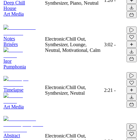
1:26
-
Deep Chill
Synthesizer, Piano, Neutral
House
Art Media
Notes
Electronic/Chill Out,
Brisées
Synthesizer, Lounge,
3:02
-
Neutral, Motivational, Calm
Igor
Pumphonia
Electronic/Chill Out,
Timelapse
2:21
-
Synthesizer, Neutral
Art Media
Abstract
Electronic/Chill Out,