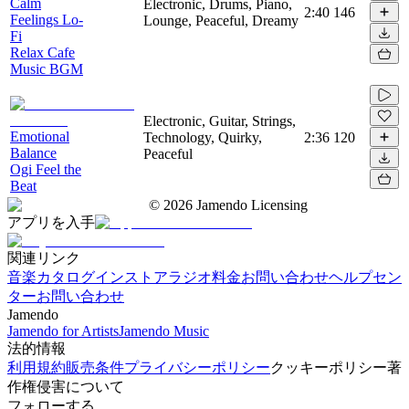
Calm
Electronic, Drums, Piano,
2:40
146
Feelings Lo-
Lounge, Peaceful, Dreamy
Fi
Relax Cafe
Music BGM
Electronic, Guitar, Strings,
Emotional
Technology, Quirky,
2:36
120
Balance
Peaceful
Ogi Feel the
Beat
©
2026
Jamendo Licensing
アプリを入手
関連リンク
音楽カタログ
インストアラジオ
料金
お問い合わせ
ヘルプセン
ター
お問い合わせ
Jamendo
Jamendo for Artists
Jamendo Music
法的情報
利用規約
販売条件
プライバシーポリシー
クッキーポリシー
著
作権侵害について
フォローする