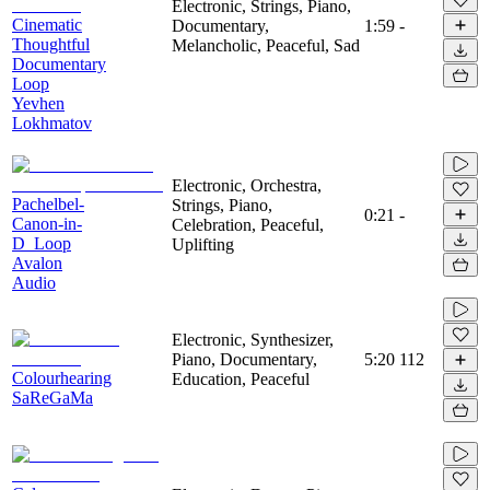
Electronic, Strings, Piano,
Cinematic
Documentary,
1:59
-
Thoughtful
Melancholic, Peaceful, Sad
Documentary
Loop
Yevhen
Lokhmatov
Electronic, Orchestra,
Pachelbel-
Strings, Piano,
0:21
-
Canon-in-
Celebration, Peaceful,
D_Loop
Uplifting
Avalon
Audio
Electronic, Synthesizer,
Piano, Documentary,
5:20
112
Colourhearing
Education, Peaceful
SaReGaMa