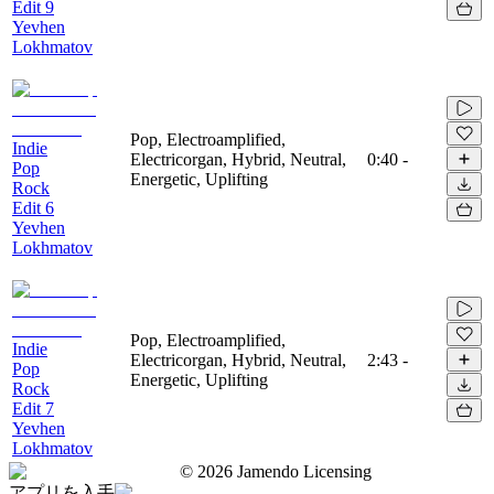
Edit 9
Yevhen
Lokhmatov
Pop, Electroamplified,
Indie
Electricorgan, Hybrid, Neutral,
0:40
-
Pop
Energetic, Uplifting
Rock
Edit 6
Yevhen
Lokhmatov
Pop, Electroamplified,
Indie
Electricorgan, Hybrid, Neutral,
2:43
-
Pop
Energetic, Uplifting
Rock
Edit 7
Yevhen
Lokhmatov
©
2026
Jamendo Licensing
アプリを入手