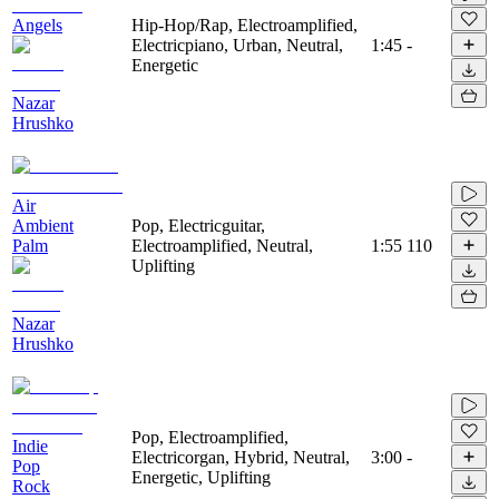
Angels
Hip-Hop/Rap, Electroamplified,
Electricpiano, Urban, Neutral,
1:45
-
Energetic
Nazar
Hrushko
Air
Ambient
Pop, Electricguitar,
Palm
Electroamplified, Neutral,
1:55
110
Uplifting
Nazar
Hrushko
Pop, Electroamplified,
Indie
Electricorgan, Hybrid, Neutral,
3:00
-
Pop
Energetic, Uplifting
Rock