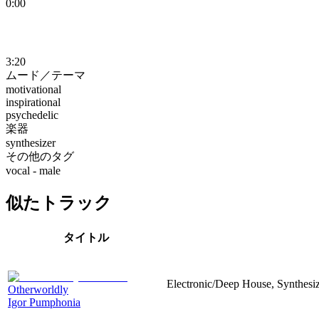
0:00
3:20
ムード／テーマ
motivational
inspirational
psychedelic
楽器
synthesizer
その他のタグ
vocal - male
似たトラック
タイトル
Electronic/Deep House, Synthesize
Otherworldly
Igor Pumphonia