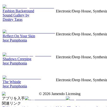
Fashion Background
Electronic/Deep House, Synthesize
Sound Gallery by
Dmitry Taras
Electronic/Deep House, Synthesize
Reflect On Your Skin
Igor Pumphonia
Electronic/Deep House, Synthesize
Shadows Creeping
Igor Pumphonia
Electronic/Deep House, Synthesize
The Whistle
Igor Pumphonia
©
2026
Jamendo Licensing
アプリを入手
関連リンク