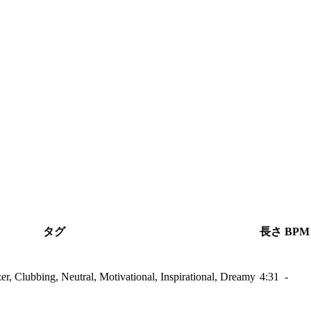
タグ
長さ
BPM
r, Clubbing, Neutral, Motivational, Inspirational, Dreamy
4:31
-