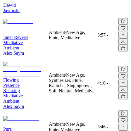
Dawid
Jaworski
Ambient/New Age,
3:57
-
Inner Reverie
Flute, Meditative
Meditative
Ambient
Alex Saym
Ambient/New Age,
Flowing
Synthesizer, Flute,
4:10
-
Presence
Kalimba, Singingbowl,
Relaxing
Soft, Neutral, Meditative
Meditative
Ambient
Alex Saym
Ambient/New Age,
3:46
-
Pure
Flute, Meditative