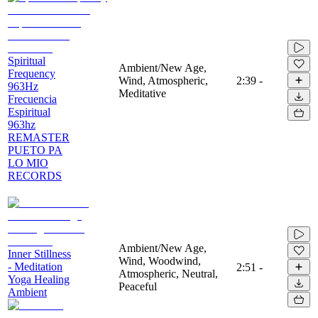
Spiritual
Ambient/New Age,
Frequency
Wind, Atmospheric,
2:39
-
963Hz
Meditative
Frecuencia
Espiritual
963hz
REMASTER
PUETO PA
LO MIO
RECORDS
Ambient/New Age,
Inner Stillness
Wind, Woodwind,
- Meditation
2:51
-
Atmospheric, Neutral,
Yoga Healing
Peaceful
Ambient