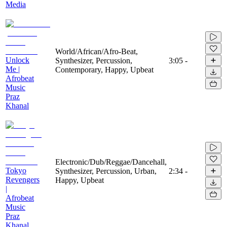
Media
World/African/Afro-Beat,
Unlock
Synthesizer, Percussion,
3:05
-
Me |
Contemporary, Happy, Upbeat
Afrobeat
Music
Praz
Khanal
Electronic/Dub/Reggae/Dancehall,
Tokyo
Synthesizer, Percussion, Urban,
2:34
-
Revengers
Happy, Upbeat
|
Afrobeat
Music
Praz
Khanal