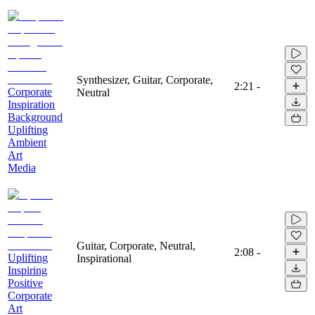
Synthesizer, Guitar, Corporate,
2:21
-
Corporate
Neutral
Inspiration
Background
Uplifting
Ambient
Art
Media
Guitar, Corporate, Neutral,
2:08
-
Uplifting
Inspirational
Inspiring
Positive
Corporate
Art