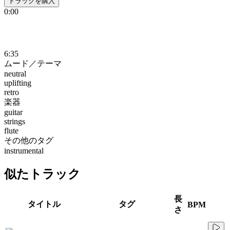
トラックを購入
0:00
6:35
ムード／テーマ
neutral
uplifting
retro
楽器
guitar
strings
flute
その他のタグ
instrumental
似たトラック
長
タイトル
タグ
BPM
さ