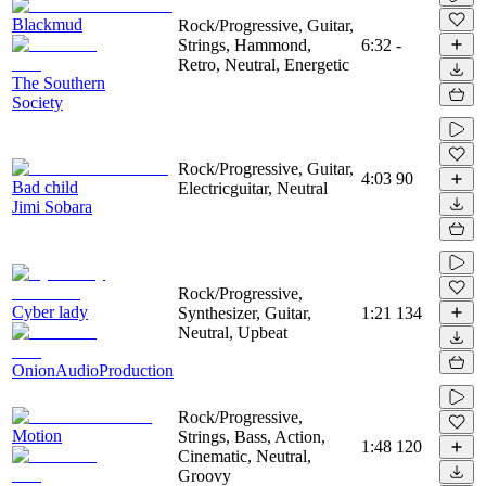
Blackmud
Rock/Progressive, Guitar,
Strings, Hammond,
6:32
-
Retro, Neutral, Energetic
The Southern
Society
Rock/Progressive, Guitar,
4:03
90
Bad child
Electricguitar, Neutral
Jimi Sobara
Rock/Progressive,
Cyber lady
Synthesizer, Guitar,
1:21
134
Neutral, Upbeat
OnionAudioProduction
Rock/Progressive,
Motion
Strings, Bass, Action,
1:48
120
Cinematic, Neutral,
Groovy