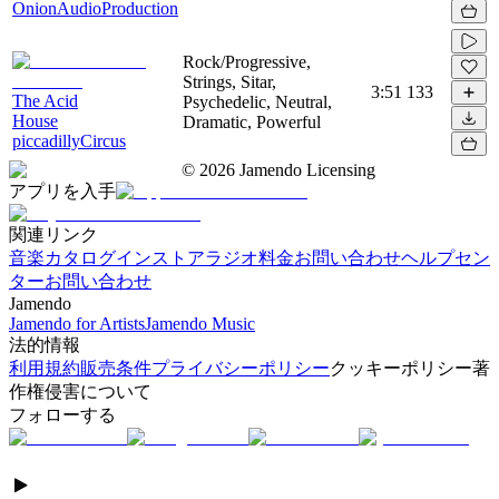
OnionAudioProduction
Rock/Progressive,
Strings, Sitar,
3:51
133
The Acid
Psychedelic, Neutral,
House
Dramatic, Powerful
piccadillyCircus
©
2026
Jamendo Licensing
アプリを入手
関連リンク
音楽カタログ
インストアラジオ
料金
お問い合わせ
ヘルプセン
ター
お問い合わせ
Jamendo
Jamendo for Artists
Jamendo Music
法的情報
利用規約
販売条件
プライバシーポリシー
クッキーポリシー
著
作権侵害について
フォローする