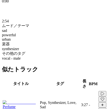
0:00
2:54
ムード／テーマ
sad
powerful
urban
楽器
synthesizer
その他のタグ
vocal - male
似たトラック
長
タイトル
タグ
BPM
さ
Pop, Synthesizer, Love,
3:27
-
Perfume
Sad