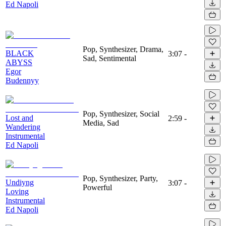
Ed Napoli
Pop, Synthesizer, Drama,
BLACK
3:07
-
Sad, Sentimental
ABYSS
Egor
Budennyy
Pop, Synthesizer, Social
Lost and
2:59
-
Media, Sad
Wandering
Instrumental
Ed Napoli
Pop, Synthesizer, Party,
Undiyng
3:07
-
Powerful
Loving
Instrumental
Ed Napoli