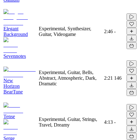
Elegant
Experimental, Synthesizer,
2:46
-
Background
Guitar, Videogame
Sevennotes
Experimental, Guitar, Bells,
Abstract, Atmospheric, Dark,
2:21
146
New
Dramatic
Horizon
BearTune
Tense
Experimental, Guitar, Strings,
4:13
-
Travel, Dreamy
Serge