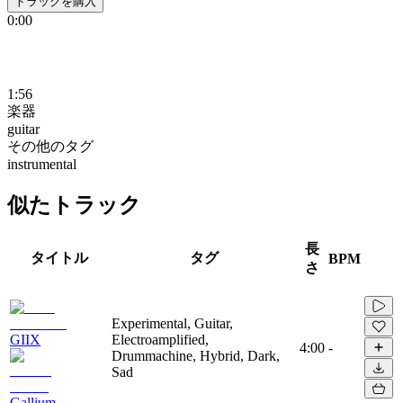
トラックを購入
0:00
1:56
楽器
guitar
その他のタグ
instrumental
似たトラック
長
タイトル
タグ
BPM
さ
Experimental, Guitar,
GIIX
Electroamplified,
4:00
-
Drummachine, Hybrid, Dark,
Sad
Gallium