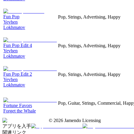
Fun Pop
Pop, Strings, Advertising, Happy
Yevhen
Lokhmatov
Fun Pop Edit 4
Pop, Strings, Advertising, Happy
Yevhen
Lokhmatov
Fun Pop Edit 2
Pop, Strings, Advertising, Happy
Yevhen
Lokhmatov
Pop, Guitar, Strings, Commercial, Happ
Fortune Favors
Forget the Whale
©
2026
Jamendo Licensing
アプリを入手
関連リンク