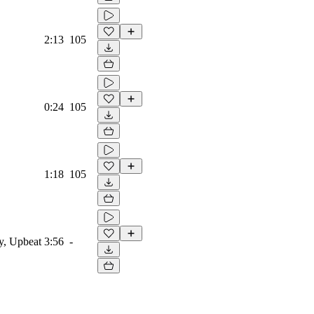
2:13
105
0:24
105
1:18
105
y, Upbeat
3:56
-