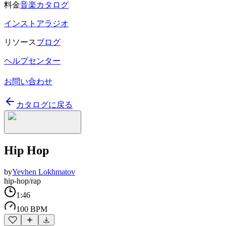
料金
音楽カタログ
インストアラジオ
リソース
ブログ
ヘルプセンター
お問い合わせ
カタログに戻る
Hip Hop
by
Yevhen Lokhmatov
hip-hop/rap
1:46
100 BPM