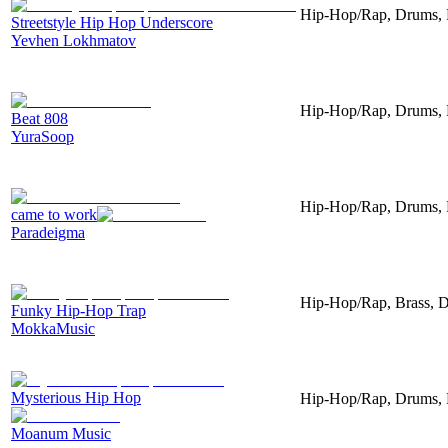
Hip-Hop/Rap, Drums, 
Streetstyle Hip Hop Underscore
Yevhen Lokhmatov
Hip-Hop/Rap, Drums, B
Beat 808
YuraSoop
Hip-Hop/Rap, Drums, Pe
came to work
Paradeigma
Hip-Hop/Rap, Brass, D
Funky Hip-Hop Trap
MokkaMusic
Mysterious Hip Hop
Hip-Hop/Rap, Drums, 
Moanum Music