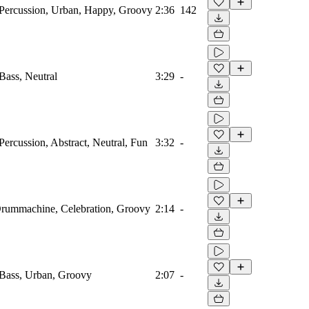
Percussion, Urban, Happy, Groovy
2:36
142
ass, Neutral
3:29
-
rcussion, Abstract, Neutral, Fun
3:32
-
rummachine, Celebration, Groovy
2:14
-
Bass, Urban, Groovy
2:07
-