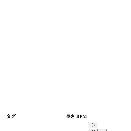
タグ
長さ
BPM