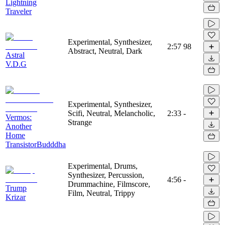
Lightning
Traveler
Experimental, Synthesizer,
2:57
98
Abstract, Neutral, Dark
Astral
V.D.G
Experimental, Synthesizer,
Scifi, Neutral, Melancholic,
2:33
-
Vermos:
Strange
Another
Home
TransistorBudddha
Experimental, Drums,
Synthesizer, Percussion,
4:56
-
Drummachine, Filmscore,
Trump
Film, Neutral, Trippy
Krizar