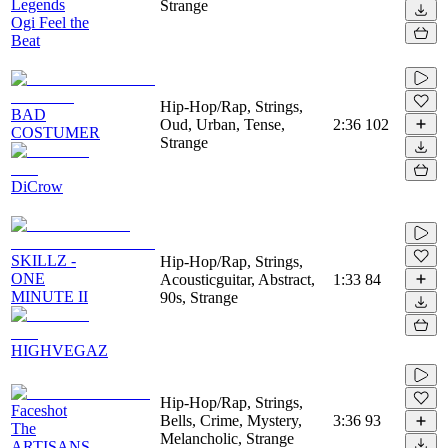
Legends
Strange
Ogi Feel the
Beat
Hip-Hop/Rap, Strings,
BAD
Oud, Urban, Tense,
2:36
102
COSTUMER
Strange
DiCrow
SKILLZ -
Hip-Hop/Rap, Strings,
ONE
Acousticguitar, Abstract,
1:33
84
MINUTE II
90s, Strange
HIGHVEGAZ
Hip-Hop/Rap, Strings,
Faceshot
Bells, Crime, Mystery,
3:36
93
The
Melancholic, Strange
ARTISANS