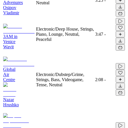
3:25
-
Advenures
Neutral
Osipov
Vladimir
Electronic/Deep House, Strings,
Piano, Lounge, Neutral,
3:47
-
3AM in
Peaceful
Venice
Wavit
Global
Air
Electronic/Dubstep/Grime,
Centre
Strings, Bass, Videogame,
2:08
-
Tense, Neutral
Nazar
Hrushko