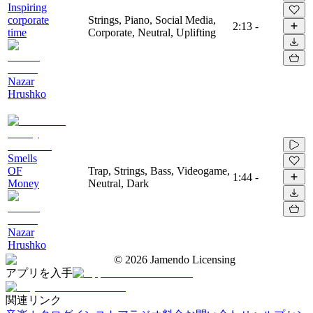
Inspiring
corporate
Strings, Piano, Social Media,
2:13
-
time
Corporate, Neutral, Uplifting
Nazar
Hrushko
Smells
OF
Trap, Strings, Bass, Videogame,
1:44
-
Money
Neutral, Dark
Nazar
Hrushko
©
2026
Jamendo Licensing
アプリを入手
関連リンク