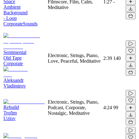
Space
Filmscore, Film, Calm,
1:27
-
Ambient
Meditative
Background
- Loop
CorporateSounds
Sentimental
Electronic, Strings, Piano,
Old Tape
2:39
140
Love, Peaceful, Meditative
Corporate
Aleksandr
Vladimirov
Electronic, Strings, Piano,
Rebuild
Podcast, Corporate,
4:24
99
Trofim
Nostalgic, Meditative
Uzlov