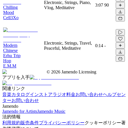
Electronic, Strings, Piano,
3:07
90
Chilling
Vlog, Meditative
Mood
Cell3Xo
Electronic, Strings, Travel,
Modern
0:14
-
Peaceful, Meditative
Chinese
Erhu Trip
Hop
E.M.M
©
2026
Jamendo Licensing
アプリを入手
関連リンク
音楽カタログ
インストアラジオ
料金
お問い合わせ
ヘルプセン
ター
お問い合わせ
Jamendo
Jamendo for Artists
Jamendo Music
法的情報
利用規約
販売条件
プライバシーポリシー
クッキーポリシー
著