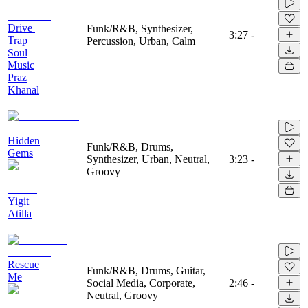
Drive |
Funk/R&B, Synthesizer,
3:27
-
Trap
Percussion, Urban, Calm
Soul
Music
Praz
Khanal
Hidden
Funk/R&B, Drums,
Gems
Synthesizer, Urban, Neutral,
3:23
-
Groovy
Yigit
Atilla
Rescue
Funk/R&B, Drums, Guitar,
Me
Social Media, Corporate,
2:46
-
Neutral, Groovy