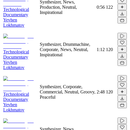
Synthesizer, News,
Production, Neutral,
0:56
122
Technological
Inspirational
Documentary
Yevhen
Lokhmatov
Synthesizer, Drummachine,
Corporate, News, Neutral,
1:12
120
Technological
Inspirational
Documentary
Yevhen
Lokhmatov
Synthesizer, Corporate,
Commercial, Neutral, Groovy,
2:48
120
Technological
Peaceful
Documentary
Yevhen
Lokhmatov
Synthesizer, News,