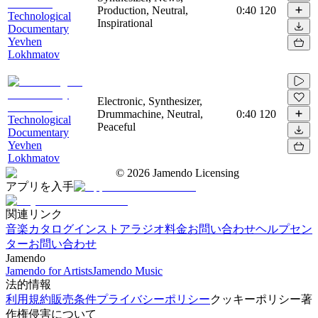
Production, Neutral,
0:40
120
Technological
Inspirational
Documentary
Yevhen
Lokhmatov
Electronic, Synthesizer,
Drummachine, Neutral,
0:40
120
Technological
Peaceful
Documentary
Yevhen
Lokhmatov
©
2026
Jamendo Licensing
アプリを入手
関連リンク
音楽カタログ
インストアラジオ
料金
お問い合わせ
ヘルプセン
ター
お問い合わせ
Jamendo
Jamendo for Artists
Jamendo Music
法的情報
利用規約
販売条件
プライバシーポリシー
クッキーポリシー
著
作権侵害について