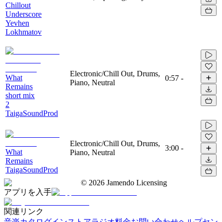
Chillout
Underscore
Yevhen
Lokhmatov
Electronic/Chill Out, Drums,
What
0:57
-
Piano, Neutral
Remains
short mix
2
TaigaSoundProd
Electronic/Chill Out, Drums,
3:00
-
What
Piano, Neutral
Remains
TaigaSoundProd
©
2026
Jamendo Licensing
アプリを入手
関連リンク
音楽カタログ
インストアラジオ
料金
お問い合わせ
ヘルプセン