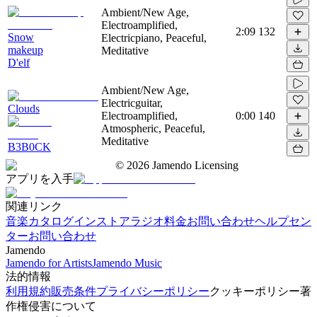
Ambient/New Age,
Electroamplified,
2:09
132
Snow
Electricpiano, Peaceful,
makeup
Meditative
D'elf
Ambient/New Age,
Electricguitar,
Clouds
Electroamplified,
0:00
140
Atmospheric, Peaceful,
Meditative
B3B0CK
©
2026
Jamendo Licensing
アプリを入手
関連リンク
音楽カタログ
インストアラジオ
料金
お問い合わせ
ヘルプセン
ター
お問い合わせ
Jamendo
Jamendo for Artists
Jamendo Music
法的情報
利用規約
販売条件
プライバシーポリシー
クッキーポリシー
著
作権侵害について