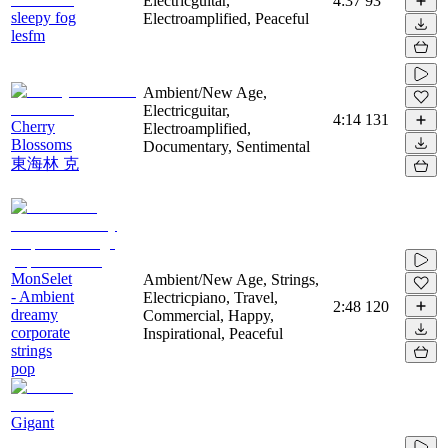
Electricguitar,
4:37
93
sleepy fog
Electroamplified, Peaceful
lesfm
Ambient/New Age,
Electricguitar,
4:14
131
Cherry
Electroamplified,
Blossoms
Documentary, Sentimental
東海林 克
MonSelet
Ambient/New Age, Strings,
- Ambient
Electricpiano, Travel,
2:48
120
dreamy
Commercial, Happy,
corporate
Inspirational, Peaceful
strings
pop
Gigant