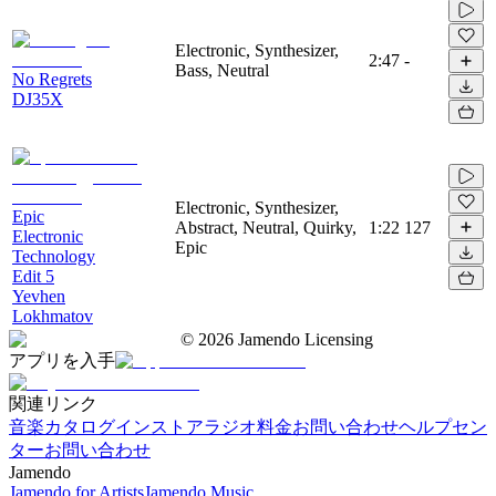
Electronic, Synthesizer,
2:47
-
Bass, Neutral
No Regrets
DJ35X
Electronic, Synthesizer,
Epic
Abstract, Neutral, Quirky,
1:22
127
Electronic
Epic
Technology
Edit 5
Yevhen
Lokhmatov
©
2026
Jamendo Licensing
アプリを入手
関連リンク
音楽カタログ
インストアラジオ
料金
お問い合わせ
ヘルプセン
ター
お問い合わせ
Jamendo
Jamendo for Artists
Jamendo Music