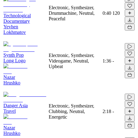
Electronic, Synthesizer,
Drummachine, Neutral,
0:40
120
Technological
Peaceful
Documentary
Yevhen
Lokhmatov
Synth Pop
Electronic, Synthesizer,
Long Logo
Videogame, Neutral,
1:36
-
Upbeat
Nazar
Hrushko
Danger Asia
Electronic, Synthesizer,
Travel
Clubbing, Neutral,
2:18
-
Energetic
Nazar
Hrushko