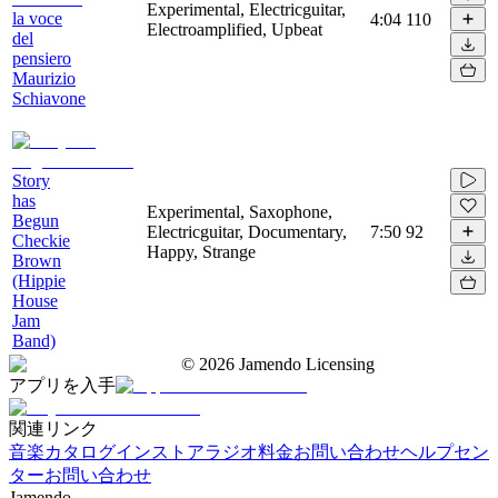
Experimental, Electricguitar,
la voce
4:04
110
Electroamplified, Upbeat
del
pensiero
Maurizio
Schiavone
Story
has
Experimental, Saxophone,
Begun
Electricguitar, Documentary,
7:50
92
Checkie
Happy, Strange
Brown
(Hippie
House
Jam
Band)
©
2026
Jamendo Licensing
アプリを入手
関連リンク
音楽カタログ
インストアラジオ
料金
お問い合わせ
ヘルプセン
ター
お問い合わせ
Jamendo