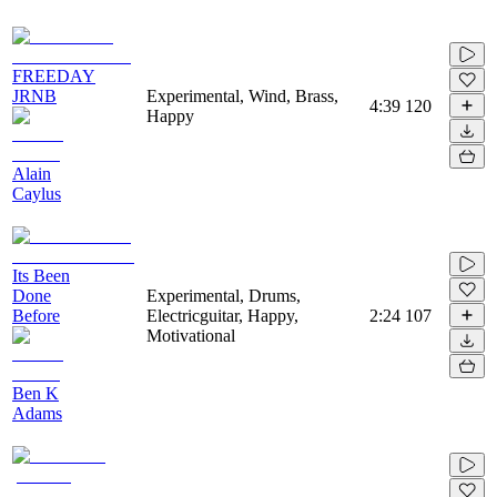
FREEDAY
JRNB
Experimental, Wind, Brass,
4:39
120
Happy
Alain
Caylus
Its Been
Done
Experimental, Drums,
Before
Electricguitar, Happy,
2:24
107
Motivational
Ben K
Adams