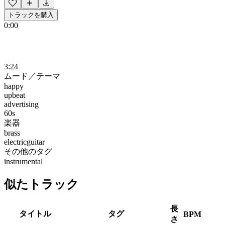
トラックを購入
0:00
3:24
ムード／テーマ
happy
upbeat
advertising
60s
楽器
brass
electricguitar
その他のタグ
instrumental
似たトラック
長
タイトル
タグ
BPM
さ