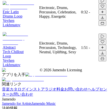
Electronic, Drums,
Epic Latin
Percussion, Celebration,
0:32
-
Drums Loop
Happy, Energetic
Yevhen
Lokhmatov
Electronic, Drums,
Abstract
Percussion, Technology,
1:51
-
Tech Chillout
Neutral, Uplifting, Sexy
Loop
Yevhen
Lokhmatov
©
2026
Jamendo Licensing
アプリを入手
関連リンク
音楽カタログ
インストアラジオ
料金
お問い合わせ
ヘルプセン
ター
お問い合わせ
Jamendo
Jamendo for Artists
Jamendo Music
法的情報