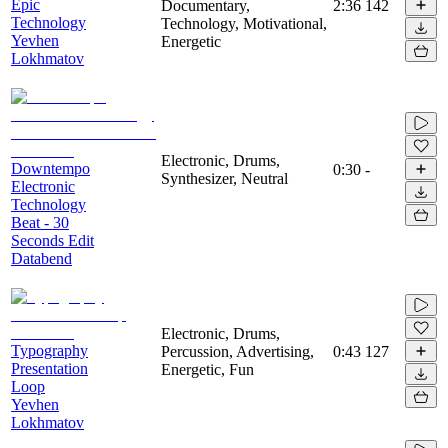
Epic
Documentary,
2:36
142
Technology
Technology, Motivational,
Yevhen
Energetic
Lokhmatov
Electronic, Drums,
Downtempo
0:30
-
Synthesizer, Neutral
Electronic
Technology
Beat - 30
Seconds Edit
Databend
Electronic, Drums,
Typography
Percussion, Advertising,
0:43
127
Presentation
Energetic, Fun
Loop
Yevhen
Lokhmatov