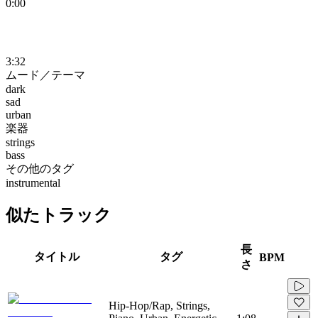
0:00
3:32
ムード／テーマ
dark
sad
urban
楽器
strings
bass
その他のタグ
instrumental
似たトラック
長
タイトル
タグ
BPM
さ
Hip-Hop/Rap, Strings,