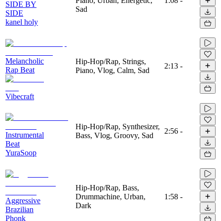
Piano, Urban, Energetic,
1:08
-
SIDE BY
Sad
SIDE
kanel holy
Melancholic
Hip-Hop/Rap, Strings,
2:13
-
Rap Beat
Piano, Vlog, Calm, Sad
Vibecraft
Hip-Hop/Rap, Synthesizer,
2:56
-
Instrumental
Bass, Vlog, Groovy, Sad
Beat
YuraSoop
Hip-Hop/Rap, Bass,
Drummachine, Urban,
1:58
-
Aggressive
Dark
Brazilian
Phonk