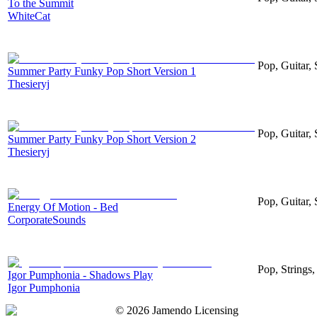
To the Summit
WhiteCat
Pop, Guitar, 
Summer Party Funky Pop Short Version 1
Thesieryj
Pop, Guitar, 
Summer Party Funky Pop Short Version 2
Thesieryj
Pop, Guitar, 
Energy Of Motion - Bed
CorporateSounds
Pop, Strings,
Igor Pumphonia - Shadows Play
Igor Pumphonia
©
2026
Jamendo Licensing