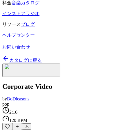
料金
音楽カタログ
インストアラジオ
リソース
ブログ
ヘルプセンター
お問い合わせ
カタログに戻る
Corporate Video
by
BoDleasons
pop
2:16
120 BPM