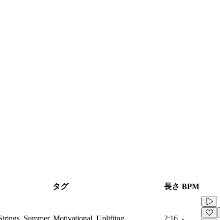
タグ
長さ
BPM
Strings, Summer, Motivational, Uplifting
2:16
-