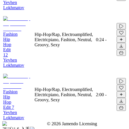
Yevhen
Lokhmatov
Fashion
Hip-Hop/Rap, Electroamplified,
Hip
Electricpiano, Fashion, Neutral,
0:24
-
Hop
Groovy, Sexy
Edit
12
Yevhen
Lokhmatov
Hip-Hop/Rap, Electroamplified,
Fashion
Electricpiano, Fashion, Neutral,
2:00
-
Hip
Groovy, Sexy
Hop
Edit 7
Yevhen
Lokhmatov
©
2026
Jamendo Licensing