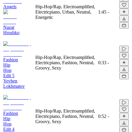
Angels
Hip-Hop/Rap, Electroamplified,
Electricpiano, Urban, Neutral,
1:45
-
Energetic
Nazar
Hrushko
Hip-Hop/Rap, Electroamplified,
Fashion
Electricpiano, Fashion, Neutral,
0:33
-
Hip
Groovy, Sexy
Hop
Edit 5
Yevhen
Lokhmatov
Hip-Hop/Rap, Electroamplified,
Fashion
Electricpiano, Fashion, Neutral,
0:52
-
Hip
Groovy, Sexy
Hop
Edit 4