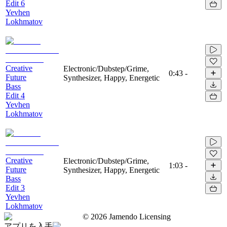
Edit 6
Yevhen
Lokhmatov
Creative
Electronic/Dubstep/Grime,
0:43
-
Future
Synthesizer, Happy, Energetic
Bass
Edit 4
Yevhen
Lokhmatov
Creative
Electronic/Dubstep/Grime,
1:03
-
Future
Synthesizer, Happy, Energetic
Bass
Edit 3
Yevhen
Lokhmatov
©
2026
Jamendo Licensing
アプリを入手