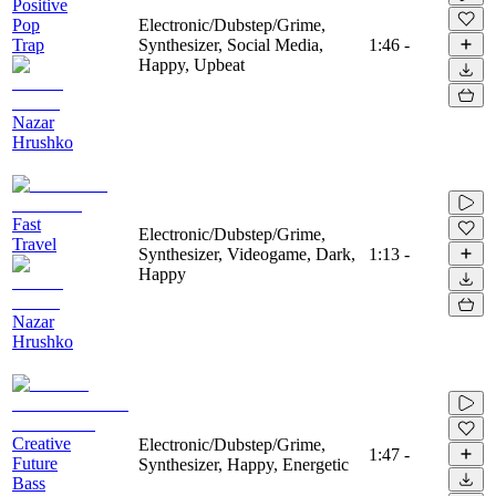
Positive
Pop
Electronic/Dubstep/Grime,
Trap
Synthesizer, Social Media,
1:46
-
Happy, Upbeat
Nazar
Hrushko
Fast
Electronic/Dubstep/Grime,
Travel
Synthesizer, Videogame, Dark,
1:13
-
Happy
Nazar
Hrushko
Creative
Electronic/Dubstep/Grime,
1:47
-
Future
Synthesizer, Happy, Energetic
Bass