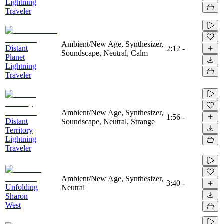
Lightning
Traveler
Ambient/New Age, Synthesizer,
Distant
2:12
-
Soundscape, Neutral, Calm
Planet
Lightning
Traveler
Ambient/New Age, Synthesizer,
1:56
-
Distant
Soundscape, Neutral, Strange
Territory
Lightning
Traveler
Ambient/New Age, Synthesizer,
3:40
-
Unfolding
Neutral
Sharon
West