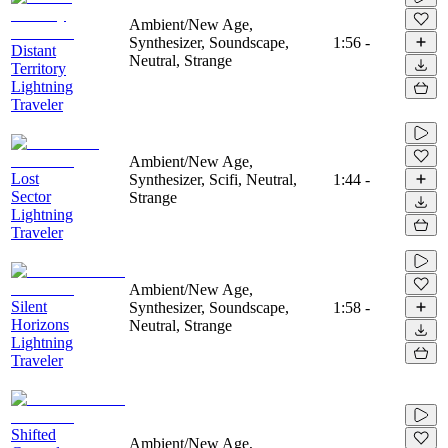
Ambient/New Age,
Synthesizer, Soundscape,
1:56
-
Distant
Neutral, Strange
Territory
Lightning
Traveler
Ambient/New Age,
Lost
Synthesizer, Scifi, Neutral,
1:44
-
Sector
Strange
Lightning
Traveler
Ambient/New Age,
Silent
Synthesizer, Soundscape,
1:58
-
Horizons
Neutral, Strange
Lightning
Traveler
Shifted
Ambient/New Age,