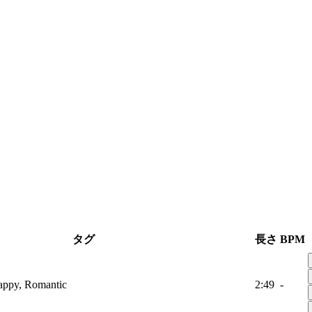
タグ
長さ
BPM
Happy, Romantic
2:49
-