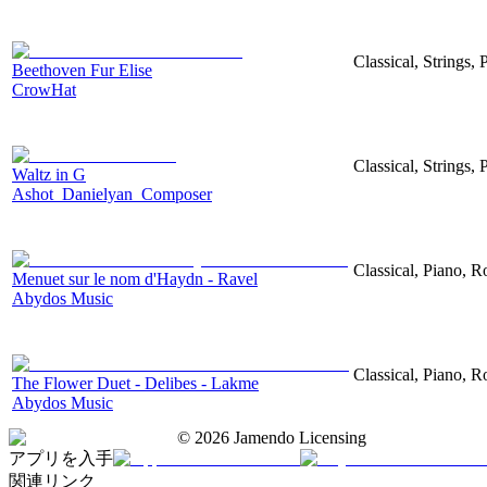
Classical, Strings,
Beethoven Fur Elise
CrowHat
Classical, Strings,
Waltz in G
Ashot_Danielyan_Composer
Classical, Piano, 
Menuet sur le nom d'Haydn - Ravel
Abydos Music
Classical, Piano, 
The Flower Duet - Delibes - Lakme
Abydos Music
©
2026
Jamendo Licensing
アプリを入手
関連リンク