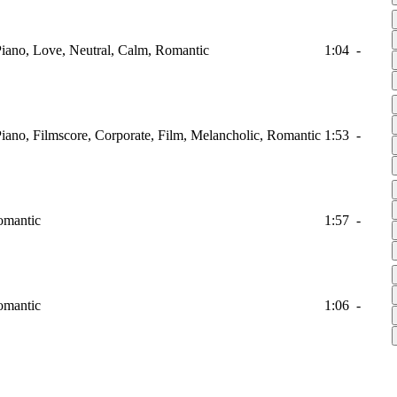
 Piano, Love, Neutral, Calm, Romantic
1:04
-
 Piano, Filmscore, Corporate, Film, Melancholic, Romantic
1:53
-
Romantic
1:57
-
Romantic
1:06
-