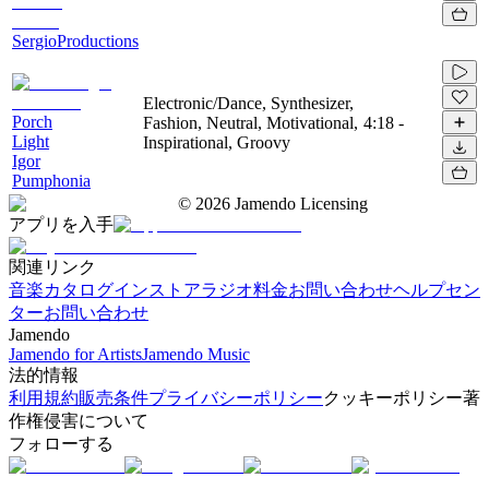
SergioProductions
Electronic/Dance, Synthesizer,
Porch
Fashion, Neutral, Motivational,
4:18
-
Light
Inspirational, Groovy
Igor
Pumphonia
©
2026
Jamendo Licensing
アプリを入手
関連リンク
音楽カタログ
インストアラジオ
料金
お問い合わせ
ヘルプセン
ター
お問い合わせ
Jamendo
Jamendo for Artists
Jamendo Music
法的情報
利用規約
販売条件
プライバシーポリシー
クッキーポリシー
著
作権侵害について
フォローする