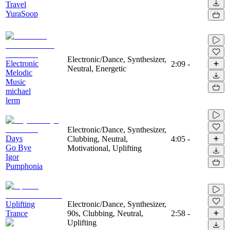
Travel
YuraSoop
Electronic/Dance, Synthesizer,
Electronic
2:09
-
Neutral, Energetic
Melodic
Music
michael
lerm
Electronic/Dance, Synthesizer,
Days
Clubbing, Neutral,
4:05
-
Go Bye
Motivational, Uplifting
Igor
Pumphonia
Uplifting
Electronic/Dance, Synthesizer,
Trance
90s, Clubbing, Neutral,
2:58
-
Uplifting