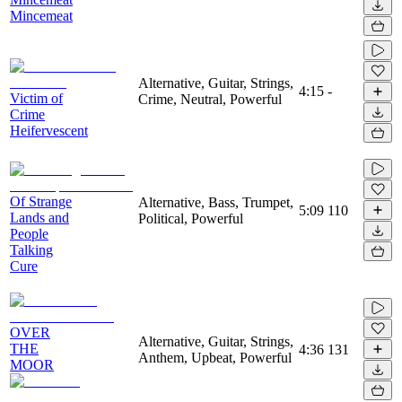
Mincemeat
Alternative, Guitar, Strings,
4:15
-
Victim of
Crime, Neutral, Powerful
Crime
Heifervescent
Of Strange
Alternative, Bass, Trumpet,
5:09
110
Lands and
Political, Powerful
People
Talking
Cure
OVER
Alternative, Guitar, Strings,
THE
4:36
131
Anthem, Upbeat, Powerful
MOOR